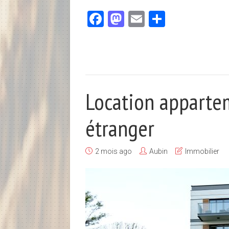
Facebook
Mastodon
Email
Partager
Location appartem
étranger
2 mois ago
Aubin
Immobilier