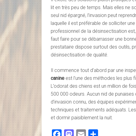
lit en très peu de temps. Mais elles ne s
seul nid épargné, l’invasion peut reprend
laquelle il est préférable de solliciter un
professionnel de la désinsectisation est, 
faut faire pour se débarrasser une bonne
prestataire dispose surtout des outils, 
désinsectisation de qualité.
Il commence tout d’abord par une inspect
canine
est l’une des méthodes les plus f
L’odorat des chiens est un million de foi
500 000 odeurs. Aucun nid de punaises de 
d’invasion connu, des équipes expérimenté
techniques et traitements adéquats. Les par
et dormir paisiblement la nuit.
Facebook
Mastodon
Email
Partager