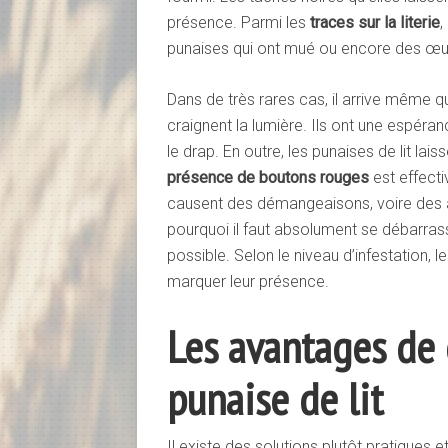
présence. Parmi les
traces sur la literie
,
punaises qui ont mué ou encore des œu
Dans de très rares cas, il arrive même q
craignent la lumière. Ils ont une espéra
le drap. En outre, les punaises de lit lais
présence de boutons rouges
est effect
causent des démangeaisons, voire des al
pourquoi il faut absolument se débarrass
possible. Selon le niveau d’infestation, 
marquer leur présence.
Les avantages de 
punaise de lit
Il existe des solutions plutôt pratiques 