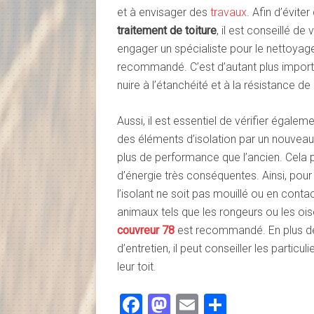
et à envisager des
travaux
. Afin d’évite
traitement de toiture
, il est conseillé de
engager un spécialiste pour le nettoyag
recommandé. C’est d’autant plus importa
nuire à l’étanchéité et à la résistance de
Aussi, il est essentiel de vérifier égalem
des éléments d’isolation par un nouveau 
plus de performance que l’ancien. Cela 
d’énergie très conséquentes. Ainsi, pour u
l’isolant ne soit pas mouillé ou en conta
animaux tels que les rongeurs ou les oise
couvreur 78
est recommandé. En plus de 
d’entretien, il peut conseiller les partic
leur toit.
Facebook
Mastodon
Email
Partager